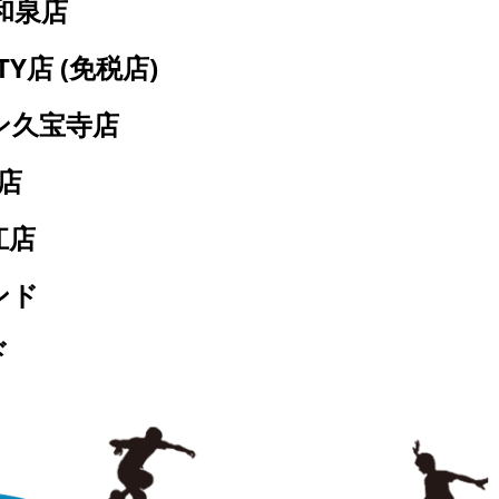
和泉店
店 (免税店)
ン久宝寺店
店
江店
ランド
ド