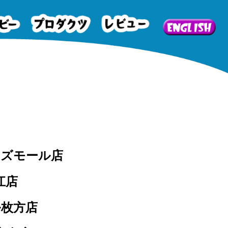
ーズモール店
江店
ル枚方店